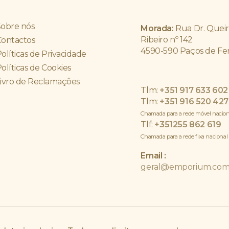
Sobre nós
Morada:
Rua Dr. Queir
Ribeiro nº 142
Contactos
4590-590 Paços de Fer
olíticas de Privacidade
olíticas de Cookies
Livro de Reclamações
Tlm:
+351 917 633 602
Tlm:
+351 916 520 427
Chamada para a rede móvel nacion
Tlf:
+351
255 862 619
Chamada para a rede fixa nacional
Email :
geral@emporium.com